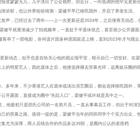
闻报道寥寥无几，几乎淡出了公众视野。但近日，一向低调的他罕见更新
风情浓郁，也让外界纷纷猜测：梁健平早已移民国外，开启了养老生活。
发声，已经过去了两年——上一次更新还是2024年，之后便再无动态，
后，梁健平就逐渐减少了拍戏频率，一直处于半退休状态，甚至很少公开露面
邀客串了一部电影，奈何该片因多种原因延迟上映，直到2023年才与观
见更新动态，似乎也是在给关心他的观众报平安，暗示自己一切安好。在
在上的明星艺人，因此退休之后，他便选择褪去荧幕光环，远离娱乐圈的
奇。多年来，不少香港艺人在退休或淡出演艺圈后，都会选择移民国外，
公开露面，直接成为圈中“失踪人口”，梁健平或许就是其中之一。
代，他最初只是邵氏公司的一名剪片员，一直从事幕后工作，但出于对演
自己的荧幕之路。值得一提的是，梁健平当年的同班同学个个实力出众，
集尤为深厚，两人后续合作的作品多达39部，是圈内公认的老搭档