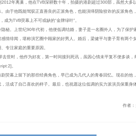
2012年离巢，他在TVB深耕数十年，拍摄的港剧超过300部，虽然大多
体。由于他既能驾驭正直善良的正派角色，也能演绎阴险狡诈的反派角色
，成为TVB荧幕上不可或缺的“金牌绿叶”。
隐秘。上世纪90年代初，他便低调结婚，妻子是一名圈外人，为了保护
何感情绯闻，堪称演艺圈中顾家的好男人。婚后，梁健平与妻子育有两个
圈、专注家庭的重要原因。
夏萍去世时，他作为好友，第一时间接到死讯，虽因心情未平复不便多谈，
t:2]。
港剧荧幕上留下的那些经典角色，早已成为几代人的青春回忆。现在的他
扰，活成了自己喜欢的样子。最后，也祝愿这位低调的实力派演员保重身
作者：