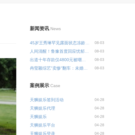
新闻资讯
News
45岁王秀琳罕见露面状态冻龄！曾...
08-03
人间清醒！鲁豫首度回应忧郁症争...
08-03
出道十年存款仅4800元被嘲卖惨炒...
08-03
冉莹颖综艺"卖惨"翻车：未婚先孕...
08-03
案例展示
Case
天狮娱乐签到活动
04-28
天狮娱乐代理
04-28
天狮娱乐
04-28
天狮娱乐平台
04-28
天狮娱乐登录
04-28