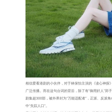
相信爱看港剧的小伙伴，对于林保怡主演的《读心神探》
广泛传播。而在这句台词的背后，除了有“御用奸人”郑
剧集超300部，被外界封为“万能适配者”，正派、反
中“失踪人口”。