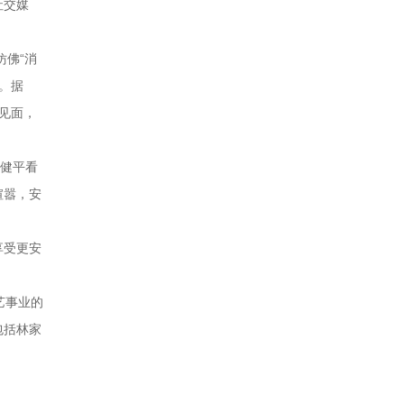
社交媒
仿佛“消
。据
众见面，
梁健平看
喧嚣，安
享受更安
艺事业的
包括林家