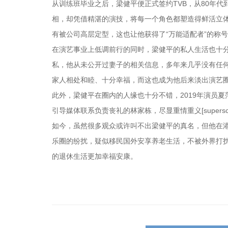
从训练班毕业之后，梁健平便正式签约TVB，从80年代到
相，却凭借精湛的演技，将每一个角色都塑造得鲜活立
有被公司高层定型，这也让他获得了“万能适配者”的称号
在演艺事业上低调前行的同时，梁健平的私人生活也十分
私，他从未公开过妻子的相关信息，多年来几乎没有任
家人相处和睦、十分幸福，而这也成为他后来淡出演艺
此外，梁健平在圈内的人缘也十分不错，2019年演员
引导媒体联系负责丧礼的林家栋，尽显重情重义[superscrip
如今，虽然很多观众或许叫不出梁健平的真名，但他在
乐圈的纷扰，疑似移民国外安享养老生活，不被外界打
的退休生活更加幸福安康。