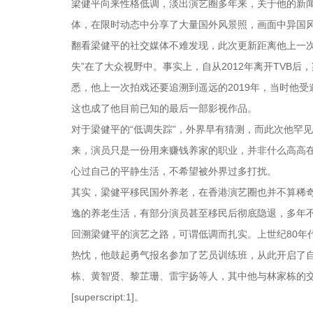
梁健平向来性格低调，淡出演艺圈多年来，关于他的新
体，在限时动态中分享了大量国外风景照，画面中异国
翻看梁健平的社交媒体不难发现，此次更新距离他上一次
失”在了大众视野中。事实上，自从2012年离开TVB
悉，他上一次拍戏还要追溯到遥远的2019年，当时他受
这也成了他目前已知的最后一部影视作品。
对于梁健平的“低调失踪”，外界早有猜测，而此次他罕
来，演员只是一份用来赚钱养家的职业，并非什么高高
心过自己的平静生活，不希望被外界过多打扰。
其实，梁健平移民国外养老，在香港演艺圈也并不算稀
逸的养老生活，有部分演员甚至移民后彻底隐退，多年不
回溯梁健平的演艺之路，可谓低调而扎实。上世纪80年
热忱，他鼓起勇气报名参加了艺员训练班，从此开启了
栋、黄智贤、黎芷珊、雷宇扬等人，其中他与林家栋的交
[superscript:1]。