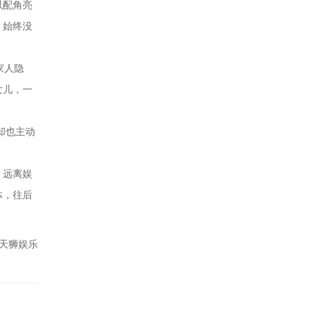
以配角亮
，始终没
家人隐
女儿，一
却也主动
，远离娱
体，往后
天狮娱乐