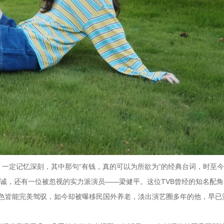
一定记忆深刻，其中那句“有钱，真的可以为所欲为”的经典台词，时至
子诚，还有一位被忽视的实力派演员——梁健平。这位TVB曾经的知名配
派角色皆能完美驾驭，如今却被曝移民国外养老，淡出演艺圈多年的他，早已