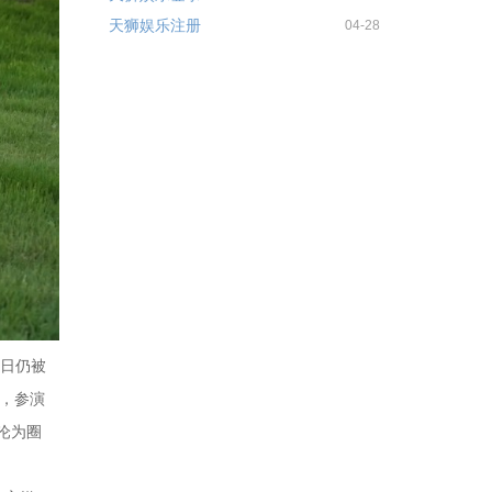
天狮娱乐注册
04-28
今日仍被
角，参演
沦为圈