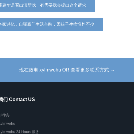
霍建华是否出演新戏：有需要我会提出这个请求
业身家过亿，自曝豪门生活辛酸，因孩子生病憔悴不少
现在致电 xylmwohu OR 查看更多联系方式 →
们 Contact US
菲律宾
xylmwohu
xylmwohu 24 Hours 服务