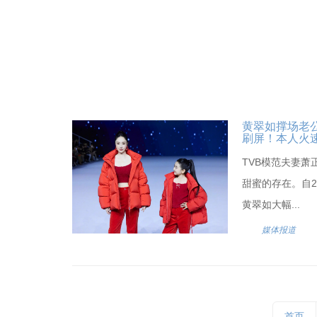
黄翠如撑场老
刷屏！本人火
TVB模范夫妻
甜蜜的存在。自2
黄翠如大幅...
媒体报道
首页