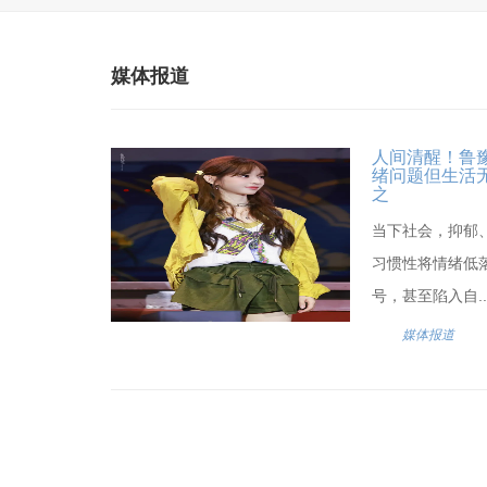
媒体报道
人间清醒！鲁
绪问题但生活
之
当下社会，抑郁
习惯性将情绪低
号，甚至陷入自..
媒体报道