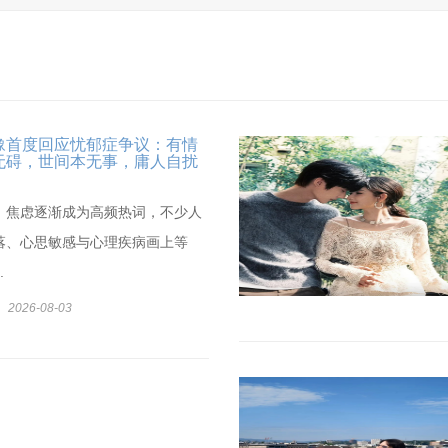
豫首度回应忧郁症争议：有情
无碍，世间本无事，庸人自扰
、焦虑逐渐成为高频热词，不少人
落、心思敏感与心理疾病画上等
.
2026-08-03