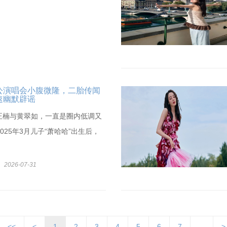
公演唱会小腹微隆，二胎传闻
速幽默辟谣
萧正楠与黄翠如，一直是圈内低调又
025年3月儿子“萧哈哈”出生后，
2026-07-31
<<
<
1
2
3
4
5
6
7
...
>