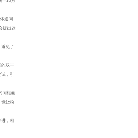
至10月
媒体追问
会提出这
，避免了
度的双丰
尝试，引
的同框画
，也让粉
推进，相