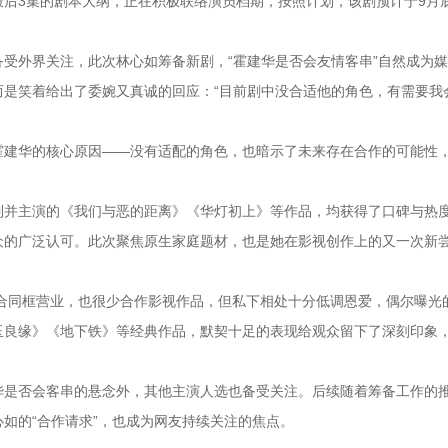
后3集的剧本大纲，正在积极联络演员档期，按照计划，该剧预计于9月底
受外界关注，此次林心如筹备新剧，“霍建华是否会友情客串”自然成为
而是笑着给出了委婉又真诚的回应：“目前剧中没合适他的角色，有需要我
霍建华的核心原因——没有适配的角色，也暗示了未来存在合作的可能性
制并主演的《我们与恶的距离》《华灯初上》等作品，均获得了口碑与热
众的广泛认可。此次聚焦原生家庭题材，也是她在影视创作上的又一次新
场合同框营业，也很少合作影视作品，但私下相处十分低调恩爱，偶尔曝光
玉良缘》《地下铁》等经典作品，默契十足的表现给观众留下了深刻印象
华是否会客串的悬念外，其他主演人选也备受关注。后续随着筹备工作的
如的“合作请求”，也成为网友持续关注的焦点。