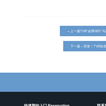
←上一篇TVB“金牌绿叶
下一篇→突发！TVB知
快速预约上门 Reservation
联系我