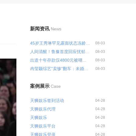
新闻资讯
News
45岁王秀琳罕见露面状态冻龄！曾...
08-03
人间清醒！鲁豫首度回应忧郁症争...
08-03
出道十年存款仅4800元被嘲卖惨炒...
08-03
冉莹颖综艺"卖惨"翻车：未婚先孕...
08-03
案例展示
Case
天狮娱乐签到活动
04-28
天狮娱乐代理
04-28
天狮娱乐
04-28
天狮娱乐平台
04-28
天狮娱乐登录
04-28