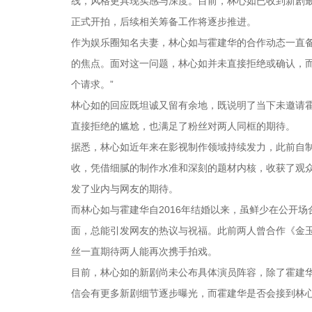
线，风格更具现实感与深度。目前，林心如已收到新剧最
正式开拍，后续相关筹备工作将逐步推进。
作为娱乐圈知名夫妻，林心如与霍建华的合作动态一直备
的焦点。面对这一问题，林心如并未直接拒绝或确认，
个请求。”
林心如的回应既坦诚又留有余地，既说明了当下未邀请
直接拒绝的尴尬，也满足了粉丝对两人同框的期待。
据悉，林心如近年来在影视制作领域持续发力，此前自
收，凭借细腻的制作水准和深刻的题材内核，收获了观
发了业内与网友的期待。
而林心如与霍建华自2016年结婚以来，虽鲜少在公开
面，总能引发网友的热议与祝福。此前两人曾合作《金
丝一直期待两人能再次携手拍戏。
目前，林心如的新剧尚未公布具体演员阵容，除了霍建
信会有更多新剧细节逐步曝光，而霍建华是否会接到林心