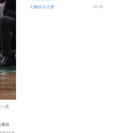
天狮娱乐注册
04-28
这一话
温馨路