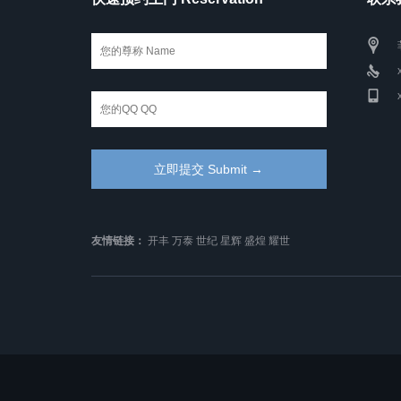
友情链接：
开丰
万泰
世纪
星辉
盛煌
耀世