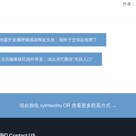
作者：
”马蹄露开直播哽咽感谢网友支持：我终于交得起电费了
名演员被曝移民国外养老，淡出演艺圈变“失踪人口”
现在致电 xylmwohu OR 查看更多联系方式 →
们 Contact US