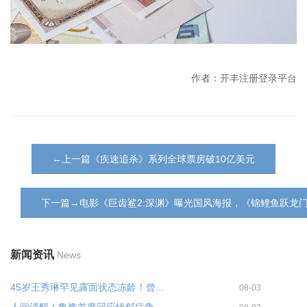
作者：开丰注册登录平台
←上一篇《疾速追杀》系列全球票房破10亿美元
下一篇→电影《巨齿鲨2:深渊》曝光国风海报，《锦鲤鱼跃龙
新闻资讯
News
45岁王秀琳罕见露面状态冻龄！曾...
08-03
人间清醒！鲁豫首度回应忧郁症争...