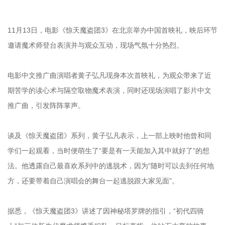
11月13日，电影《惊天魔盗团3》在北京举办中国首映礼，映后环节
邀请魔术师登台表演并与观众互动，现场气氛十分热烈。
电影中文推广曲演唱者黄子弘凡现身本次首映礼，为观众带来了近
期苦学的读心术与隔空取物魔术表演，同时还现场演唱了影片中文
推广曲，引发阵阵掌声。
谈及《惊天魔盗团》系列，黄子弘凡表示，上一部上映时他曾和同
学们一起观看，当时便萌生了“要是有一天能加入其中就好了”的想
法。他透露自己最喜欢系列中的逃脱术，因为“随时可以去到任何地
方，还要带着自己演唱会的舞台一起逃脱跟大家见面”。
据悉，《惊天魔盗团3》讲述了因神秘塔罗牌的指引，“初代四骑